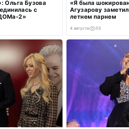
: Ольга Бузова
«Я была шокирова
оединилась с
Агузарову заметил
«ДОМа-2»
летнем парнем
4 августа
55