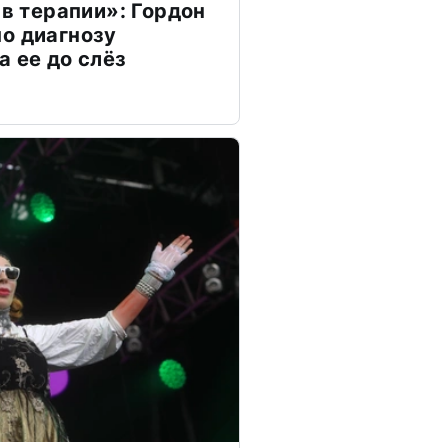
 в терапии»: Гордон
о диагнозу
а ее до слёз