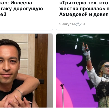
жа»: Ивлеева
«Триггерю тех, кто
егаку дорогущую
жестко прошлась п
лей
Ахмедовой и довел
5 августа
19