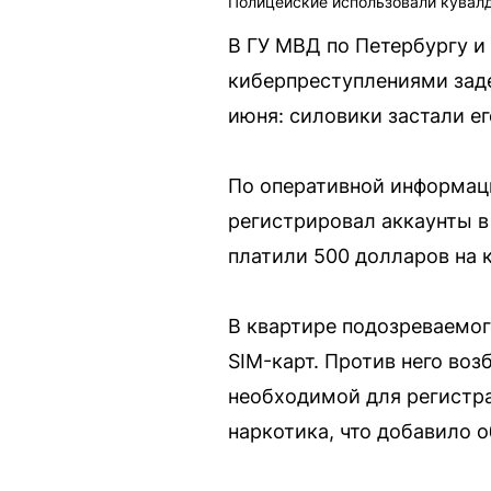
Полицейские использовали кувалд
В ГУ МВД по Петербургу и
киберпреступлениями заде
июня: силовики застали ег
По оперативной информаци
регистрировал аккаунты в
платили 500 долларов на 
В квартире подозреваемог
SIM-карт. Против него воз
необходимой для регистра
наркотика, что добавило 