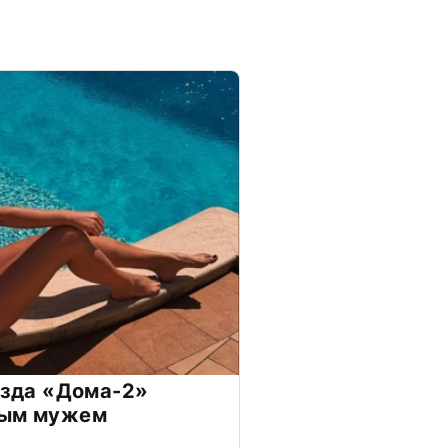
везда «Дома-2»
дым мужем