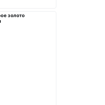
рое золото
ы