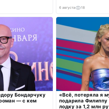
6 августа
18
едору Бондарчуку
«Всё, потеряла я 
роман — с кем
подарила Филиппу
лодку за 1,2 млн р