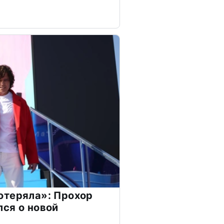
отеряла»: Прохор
ся о новой