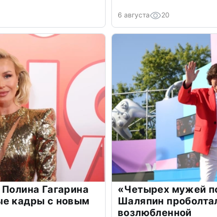
6 августа
20
 Полина Гагарина
«Четырех мужей п
ые кадры с новым
Шаляпин проболтал
возлюбленной