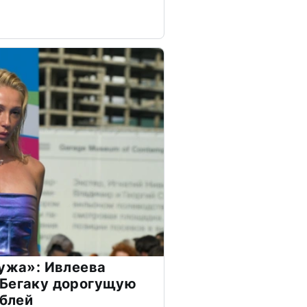
мужа»: Ивлеева
 Бегаку дорогущую
ублей