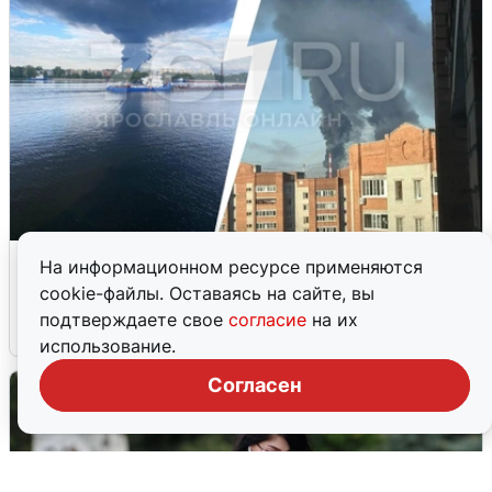
Ночная атака БПЛА на Ярославль:
На информационном ресурсе применяются
попадания и последствия
cookie-файлы. Оставаясь на сайте, вы
подтверждаете свое
согласие
на их
6 августа
0
использование.
Согласен