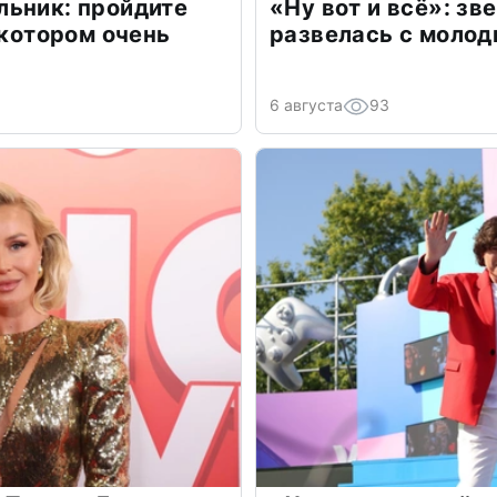
льник: пройдите
«Ну вот и всё»: з
 котором очень
развелась с моло
6 августа
93