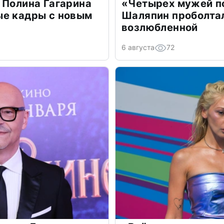
 Полина Гагарина
«Четырех мужей п
ые кадры с новым
Шаляпин проболтал
возлюбленной
6 августа
72