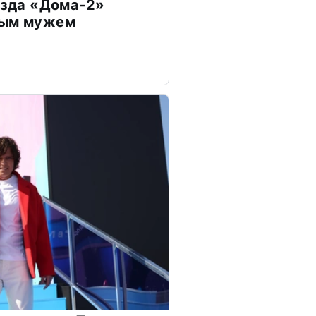
везда «Дома-2»
дым мужем