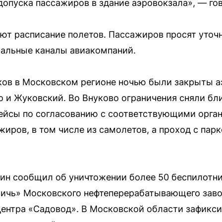
допуска пассажиров в здание аэровокзала», — го
ют расписание полетов. Пассажиров просят уточ
иальные каналы авиакомпаний.
ков в Московском регионе ночью были закрыты а
и Жуковский. Во Внуково ограничения сняли бли
рейсы по согласованию с соответствующими орга
жиров, в том числе из самолетов, а проход с пар
н сообщил об уничтожении более 50 беспилотник
тичь» Московского нефтеперерабатывающего заво
центра «Садовод». В Московской области зафикс