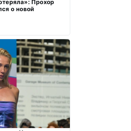
отеряла»: Прохор
ся о новой