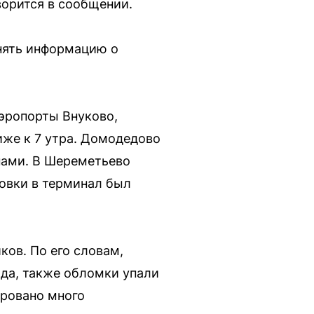
ворится в сообщении.
нять информацию о
эропорты Внуково,
же к 7 утра. Домодедово
нами. В Шереметьево
ковки в терминал был
ов. По его словам,
да, также обломки упали
ировано много