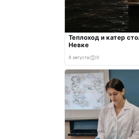
Теплоход и катер ст
Невке
8 августа
0