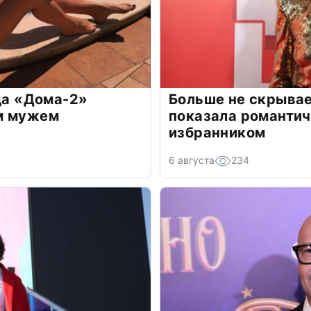
зда «Дома-2»
Больше не скрывае
м мужем
показала романти
избранником
6 августа
234