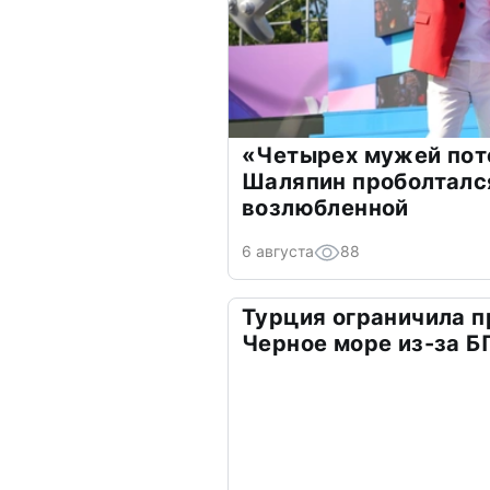
«Четырех мужей пот
Шаляпин проболтался
возлюбленной
6 августа
88
Турция ограничила п
Черное море из-за 