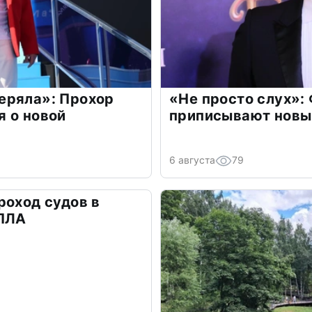
еряла»: Прохор
«Не просто слух»:
 о новой
приписывают новы
6 августа
79
роход судов в
БПЛА