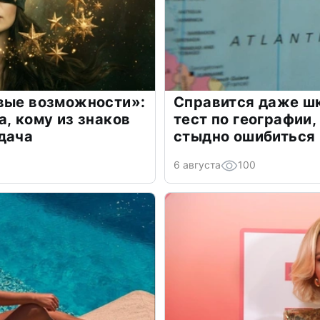
овые возможности»:
Справится даже шк
а, кому из знаков
тест по географии,
дача
стыдно ошибиться
6 августа
100