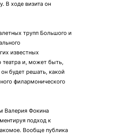
. В ходе визита он
алетных трупп Большого и
ального
гих известных
 театра и, может быть,
он будет решать, какой
ьного филармонического
ем Валерия Фокина
мментируя подход к
акомое. Вообще публика