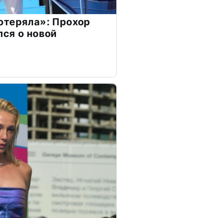
отеряла»: Прохор
ся о новой