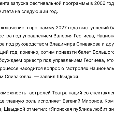
ента запуска фестивальной программы в 2006 году
итета на следующий год.
включение в программу 2027 года выступлений б
естра под управлением Валерия Гергиева, Национ
ра под руководством Владимира Спивакова и дру
щий год, конечно, хотим привезти балет Большого
бсуждаем оркестр под управлением Гергиева, это 
процессе находится вопрос о гастролях Национал
ом Спивакова», — заявил Швыдкой.
зможность гастролей Театра наций со спектакл
де главную роль исполняет Евгений Миронов. Ко
 Швыдкой отметил: «Японская публика любит зн