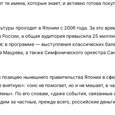
 те имена, которые знает, и активно готова покуп
туры проходит в Японии с 2006 года. За это вре
из России, а общая аудитория превысила 25 милл
ая; в программе — выступления классических бале
а Мацуева, а также Симфонического оркестра Са
 позицию нынешнего правительства Японии в сфе
 внятную»: «оно не помогает, но и не мешает, в 
ены». По его словам, «даже события, связанные 
дим за частные, прежде всего, российские деньги