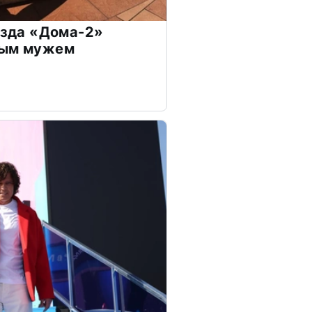
везда «Дома-2»
дым мужем