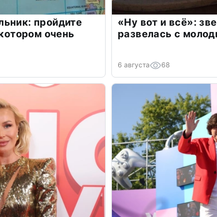
льник: пройдите
«Ну вот и всё»: з
 котором очень
развелась с моло
6 августа
68