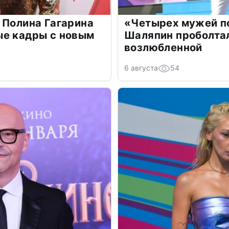
 Полина Гагарина
«Четырех мужей п
ые кадры с новым
Шаляпин проболтал
возлюбленной
6 августа
54