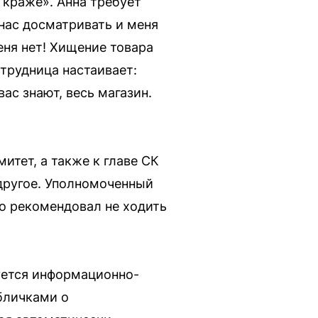
 краже». Анна требует
 нас досматривать и меня
ня нет! Хищение товара
трудница настаивает:
ас знают, весь магазин.
итет, а также к главе СК
 другое. Уполномоченный
но рекомендовал не ходить
уется информационно-
бличками о