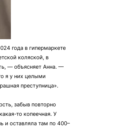
2024 года в гипермаркете
етской коляской, в
ть, — объясняет Анна. —
то я у них целыми
трашная преступница».
рсть, забыв повторно
какая-то копеечная. У
нь и оставляла там по 400–