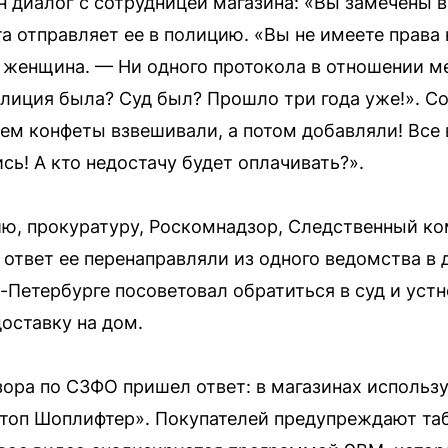
н диалог с сотрудницей магазина: «Вы замечены в
та отправляет ее в полицию. «Вы не имеете права
женщина. — Ни одного протокола в отношении ме
лиция была? Суд был? Прошло три года уже!». Со
ем конфеты взвешивали, а потом добавляли! Все в
ь! А кто недостачу будет оплачивать?».
ю, прокуратуру, Роскомнадзор, Следственный ком
 ответ ее перенаправляли из одного ведомства в
т-Петербурге посоветовал обратиться в суд и уст
доставку на дом.
ора по СЗФО пришел ответ: в магазинах использ
Стоп Шоплифтер». Покупателей предупреждают та