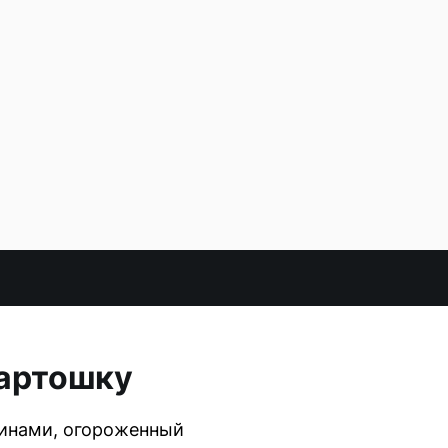
картошку
линами, огороженный