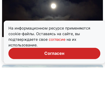
На информационном ресурсе применяются
cookie-файлы. Оставаясь на сайте, вы
подтверждаете свое
согласие
на их
Взрывы в Воронеже после сигнала
использование.
тревоги
Согласен
5 августа
0