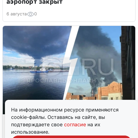
аэропорт закрыт
6 августа
0
На информационном ресурсе применяются
cookie-файлы. Оставаясь на сайте, вы
Ночная атака БПЛА на Ярославль:
подтверждаете свое
согласие
на их
попадания и последствия
использование.