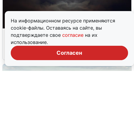
На информационном ресурсе применяются
cookie-файлы. Оставаясь на сайте, вы
Взрывы в Воронеже после сигнала
подтверждаете свое
согласие
на их
тревоги
использование.
Согласен
5 августа
0