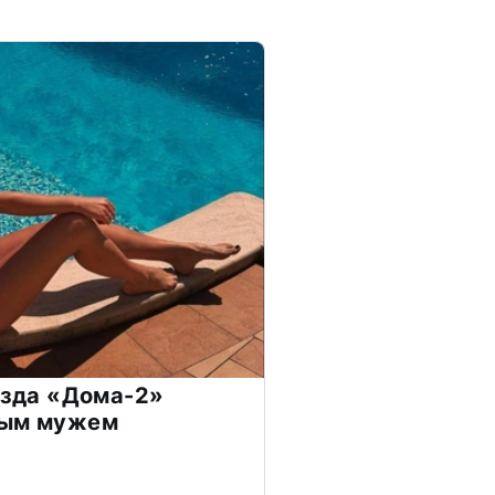
везда «Дома-2»
дым мужем