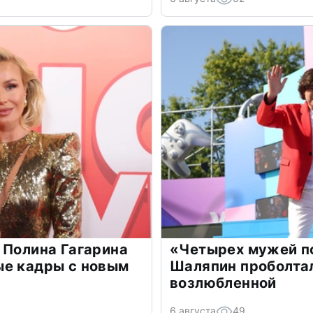
 Полина Гагарина
«Четырех мужей п
ые кадры с новым
Шаляпин проболтал
возлюбленной
6 августа
49