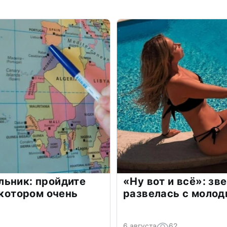
льник: пройдите
«Ну вот и всё»: з
 котором очень
развелась с моло
6 августа
62