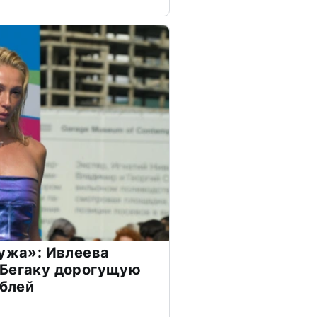
мужа»: Ивлеева
 Бегаку дорогущую
ублей