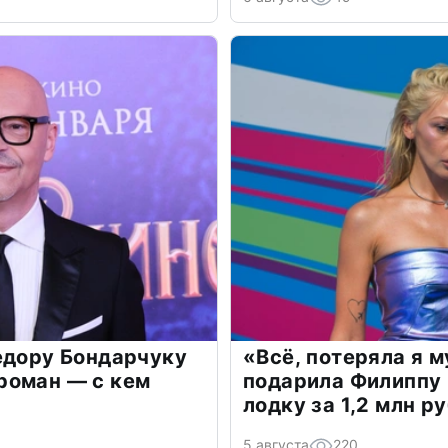
едору Бондарчуку
«Всё, потеряла я 
роман — с кем
подарила Филиппу
лодку за 1,2 млн р
5 августа
220