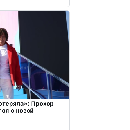
отеряла»: Прохор
ся о новой