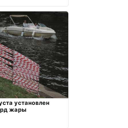
густа установлен
орд жары