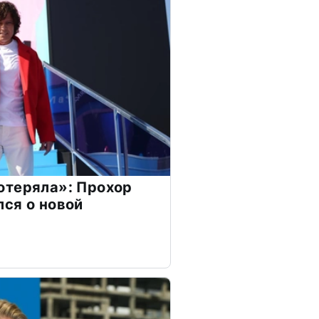
отеряла»: Прохор
ся о новой