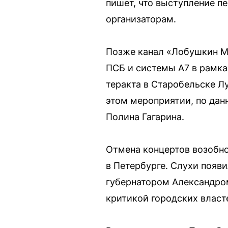
пишет, что выступление п
организаторам.
Позже канал «Лобушкин Мо
ПСБ и системы А7 в рамка
теракта в Старобельске Л
этом мероприятии, по дан
Полина Гагарина.
Отмена концертов возобн
в Петербурге. Слухи появ
губернатором Александром
критикой городских власте