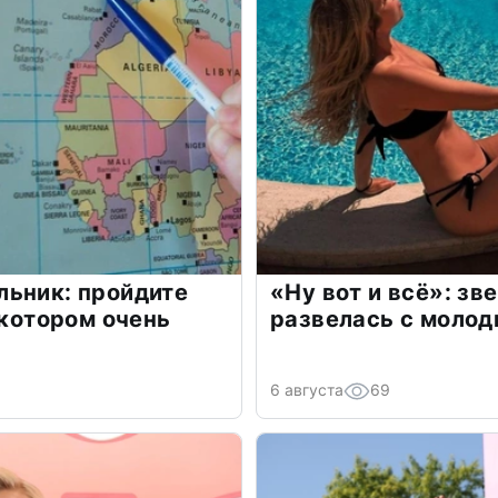
льник: пройдите
«Ну вот и всё»: з
 котором очень
развелась с моло
6 августа
69