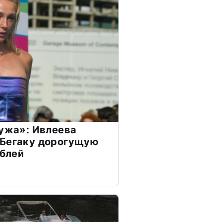
мужа»: Ивлеева
 Бегаку дорогущую
ублей