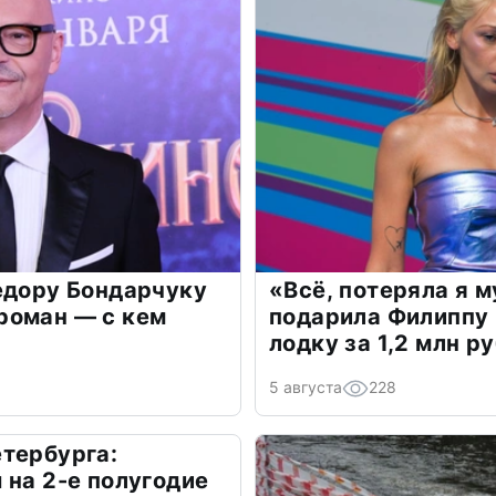
едору Бондарчуку
«Всё, потеряла я 
роман — с кем
подарила Филиппу
лодку за 1,2 млн р
5 августа
228
тербурга:
 на 2-е полугодие