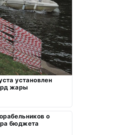
густа установлен
орд жары
орабельников о
тра бюджета