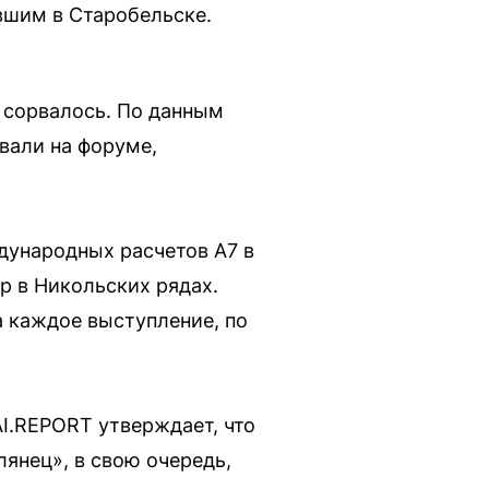
вшим в Старобельске.
 сорвалось. По данным
вали на форуме,
дународных расчетов А7 в
р в Никольских рядах.
а каждое выступление, по
I.REPORT утверждает, что
лянец», в свою очередь,