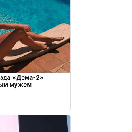
везда «Дома-2»
дым мужем