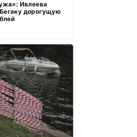
мужа»: Ивлеева
 Бегаку дорогущую
ублей