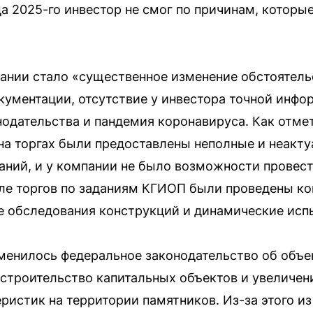
ца 2025-го инвестор не смог по причинам, которы
ании стало «существенное изменение обстоятель
кументации, отсутствие у инвестора точной инфо
нодательства и пандемия коронавируса. Как отме
на торгах были предоставлены неполные и неакт
аний, и у компании не было возможности провес
сле торгов по заданиям КГИОП были проведены к
е обследования конструкций и динамические исп
менилось федеральное законодательство об объе
а строительство капитальных объектов и увеличе
ристик на территории памятников. Из-за этого из