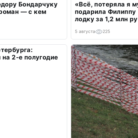
едору Бондарчуку
«Всё, потеряла я 
роман — с кем
подарила Филиппу
лодку за 1,2 млн р
5 августа
225
тербурга:
 на 2-е полугодие