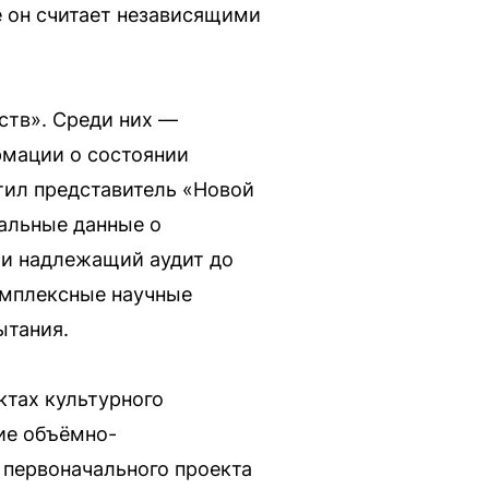
е он считает независящими
ств». Среди них —
рмации о состоянии
тил представитель «Новой
уальные данные о
ти надлежащий аудит до
омплексные научные
ытания.
ктах культурного
ние объёмно-
 первоначального проекта