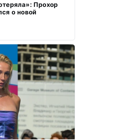
отеряла»: Прохор
ся о новой