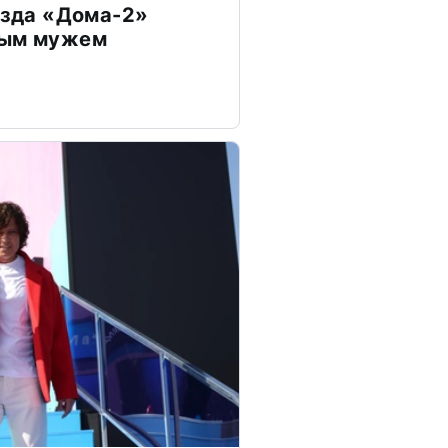
везда «Дома-2»
дым мужем