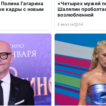
 Полина Гагарина
«Четырех мужей п
ые кадры с новым
Шаляпин проболтал
возлюбленной
6 августа
54