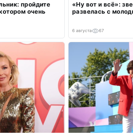
льник: пройдите
«Ну вот и всё»: з
 котором очень
развелась с моло
6 августа
67