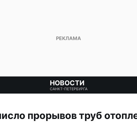
НОВОСТИ
САНКТ-ПЕТЕРБУРГА
число прорывов труб отопл