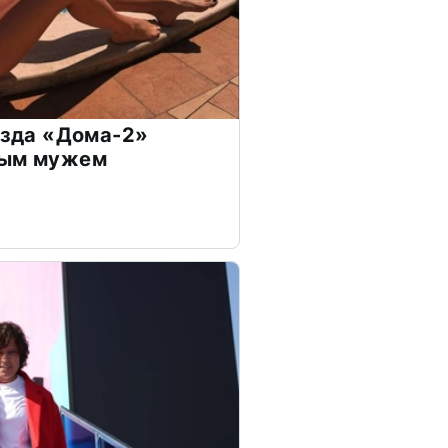
везда «Дома-2»
дым мужем