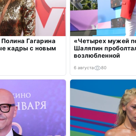
 Полина Гагарина
«Четырех мужей п
ые кадры с новым
Шаляпин проболтал
возлюбленной
6 августа
80