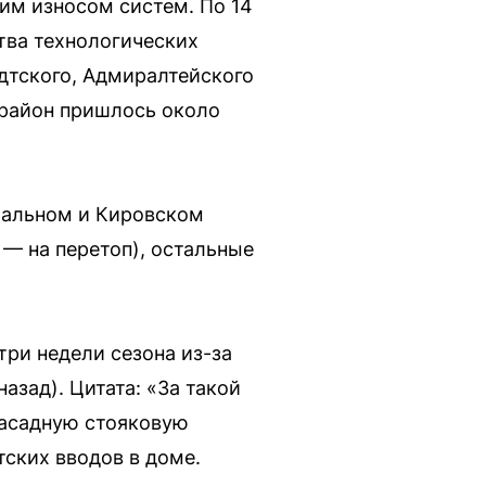
им износом систем. По 14
тва технологических
дтского, Адмиралтейского
 район пришлось около
ральном и Кировском
 — на перетоп), остальные
три недели сезона из-за
азад). Цитата: «За такой
фасадную стояковую
ских вводов в доме.