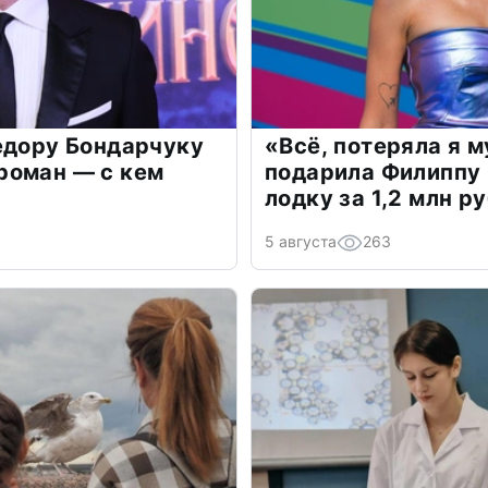
едору Бондарчуку
«Всё, потеряла я 
роман — с кем
подарила Филиппу
лодку за 1,2 млн р
5 августа
263