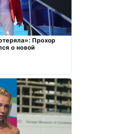
отеряла»: Прохор
ся о новой