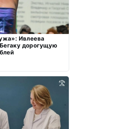
мужа»: Ивлеева
 Бегаку дорогущую
ублей