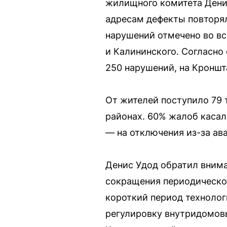
жилищного комитета Денис
адресам дефекты повторял
нарушений отмечено во вс
и Калининского. Согласн
250 нарушений, на Кроншт
От жителей поступило 79 
районах. 60% жалоб касал
— на отключения из-за ава
Денис Удод обратил внима
сокращения периодического
короткий период техноло
регулировку внутридомовы