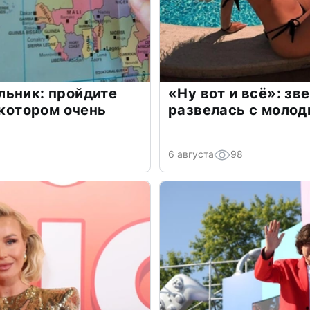
льник: пройдите
«Ну вот и всё»: з
 котором очень
развелась с моло
6 августа
98