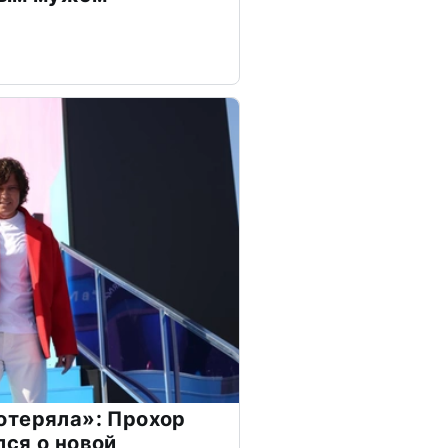
отеряла»: Прохор
ся о новой