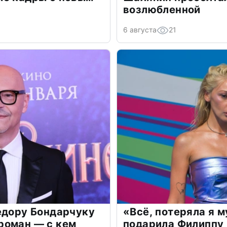
возлюбленной
6 августа
21
едору Бондарчуку
«Всё, потеряла я 
роман — с кем
подарила Филиппу