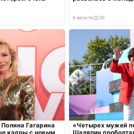
6 августа
20
 Полина Гагарина
«Четырех мужей п
ые кадры с новым
Шаляпин проболтал