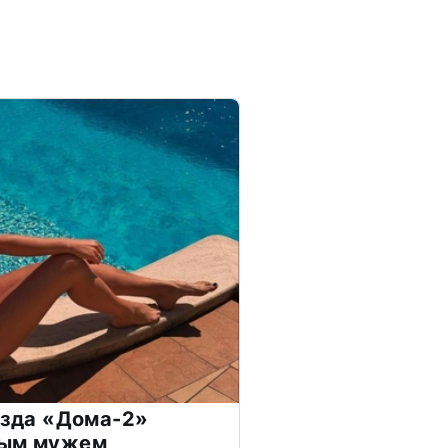
везда «Дома-2»
дым мужем