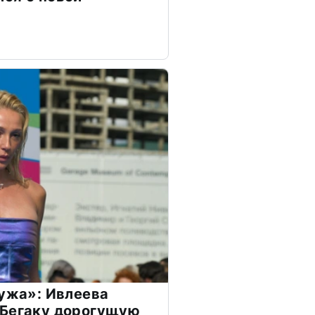
мужа»: Ивлеева
 Бегаку дорогущую