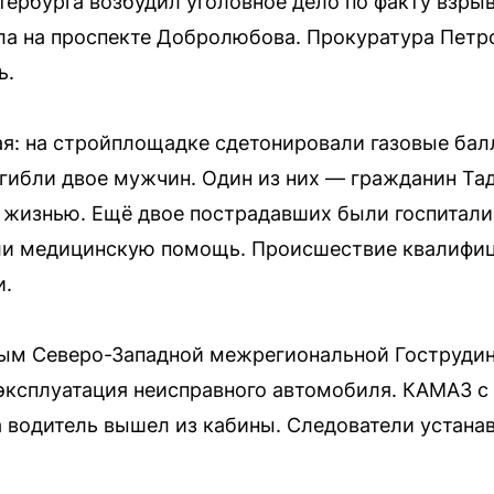
ербурга возбудил уголовное дело по факту взрыв
ла на проспекте Добролюбова. Прокуратура Петр
ь.
я: на стройплощадке сдетонировали газовые бал
погибли двое мужчин. Один из них — гражданин Т
жизнью. Ещё двое пострадавших были госпитализ
али медицинскую помощь. Происшествие квалифиц
и.
ым Северо-Западной межрегиональной Гострудин
 эксплуатация неисправного автомобиля. КАМАЗ с
да водитель вышел из кабины. Следователи устана