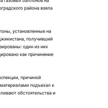
а газовых баллонов на
оградского района взяла
лоны, установленные на
аджикистана, получивший
ированы: один из них
ировано как причинение
спекции, причиной
 материалами подъехал к
вливают обстоятельства и