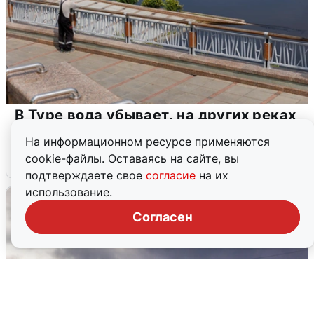
В Туре вода убывает, на других реках
области прибывает
На информационном ресурсе применяются
cookie-файлы. Оставаясь на сайте, вы
4 августа
0
подтверждаете свое
согласие
на их
использование.
Согласен