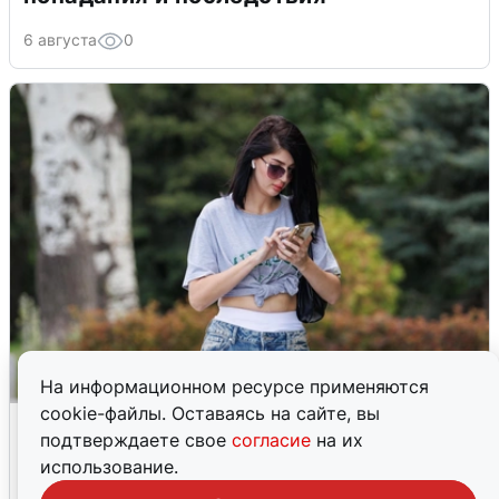
6 августа
0
На информационном ресурсе применяются
cookie-файлы. Оставаясь на сайте, вы
Волгоградцы остались без
подтверждаете свое
согласие
на их
мобильного интернета
использование.
6 августа
0