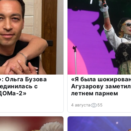
: Ольга Бузова
«Я была шокирова
оединилась с
Агузарову заметил
«ДОМа-2»
летнем парнем
4 августа
55