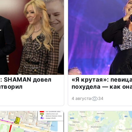
: SHAMAN довел
«Я крутая»: певиц
атворил
похудела — как он
4 августа
34