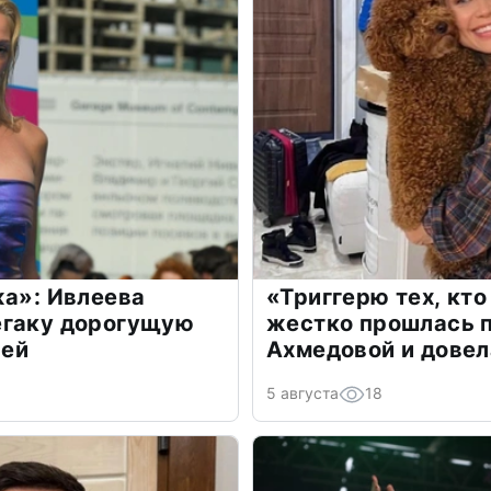
жа»: Ивлеева
«Триггерю тех, кто
егаку дорогущую
жестко прошлась п
лей
Ахмедовой и довел
5 августа
18