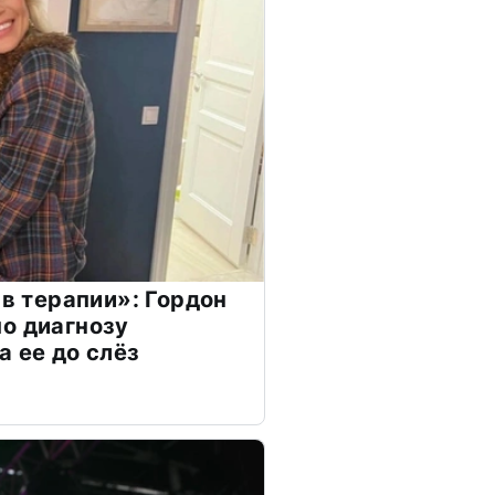
 в терапии»: Гордон
о диагнозу
а ее до слёз