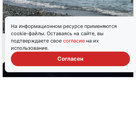
На информационном ресурсе применяются
cookie-файлы. Оставаясь на сайте, вы
Сирены в Сочи: новая угроза БПЛА
подтверждаете свое
согласие
на их
использование.
6 августа
0
Согласен