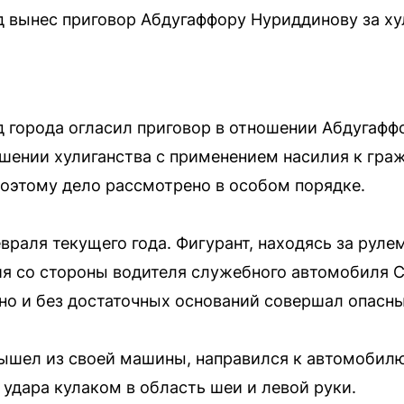
 вынес приговор Абдугаффору Нуриддинову за ху
 города огласил приговор в отношении Абдугафф
шении хулиганства с применением насилия к гр
поэтому дело рассмотрено в особом порядке.
раля текущего года. Фигурант, находясь за рулем
ия со стороны водителя служебного автомобиля 
вно и без достаточных оснований совершал опасны
ышел из своей машины, направился к автомобилю
 удара кулаком в область шеи и левой руки.