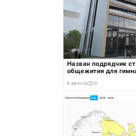
Назван подрядчик с
общежития для гимна
6 августа
0