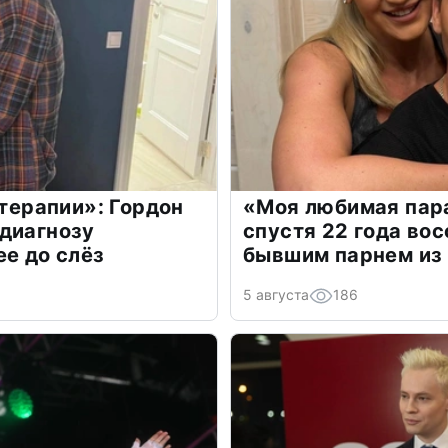
 терапии»: Гордон
«Моя любимая пара
диагнозу
спустя 22 года во
ее до слёз
бывшим парнем из
5 августа
186