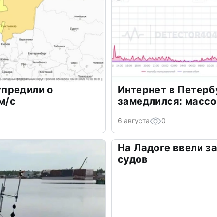
предили о
Интернет в Петерб
м/с
замедлился: масс
6 августа
0
На Ладоге ввели з
судов