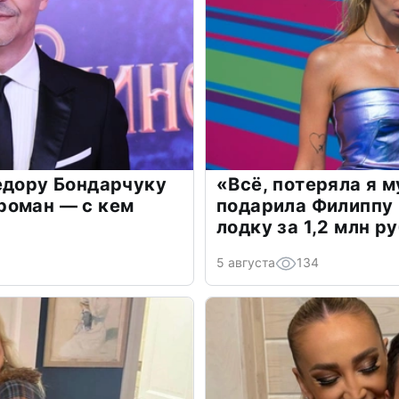
едору Бондарчуку
«Всё, потеряла я 
роман — с кем
подарила Филиппу
лодку за 1,2 млн р
5 августа
134