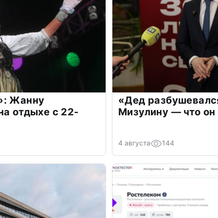
»: Жанну
«Дед разбушевалс
на отдыхе с 22-
Мизулину — что он
4 августа
144