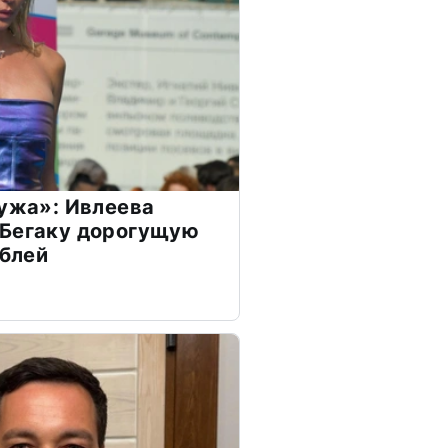
мужа»: Ивлеева
 Бегаку дорогущую
ублей