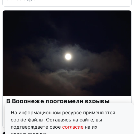
В Воронеже прогремели взрывы
после сигнала тревоги
На информационном ресурсе применяются
cookie-файлы. Оставаясь на сайте, вы
5 августа
0
подтверждаете свое
согласие
на их