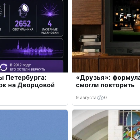
ы Петербурга:
«Друзья»: формула
ток на Дворцовой
смогли повторить
9 августа
0