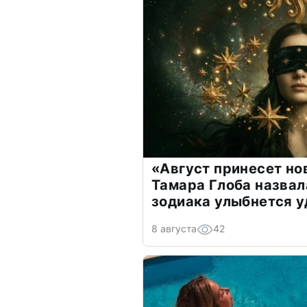
«Август принесет н
Тамара Глоба назвал
зодиака улыбнется у
8 августа
42