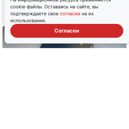
аэропорт закрыт
cookie-файлы. Оставаясь на сайте, вы
подтверждаете свое
согласие
на их
6 августа
0
использование.
Согласен
Ракетная опасность в Свердловской
области: что известно