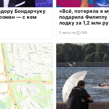
едору Бондарчуку
«Всё, потеряла я 
роман — с кем
подарила Филиппу
лодку за 1,2 млн р
5 августа
189