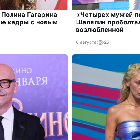
 Полина Гагарина
«Четырех мужей п
ые кадры с новым
Шаляпин проболтал
возлюбленной
6 августа
25