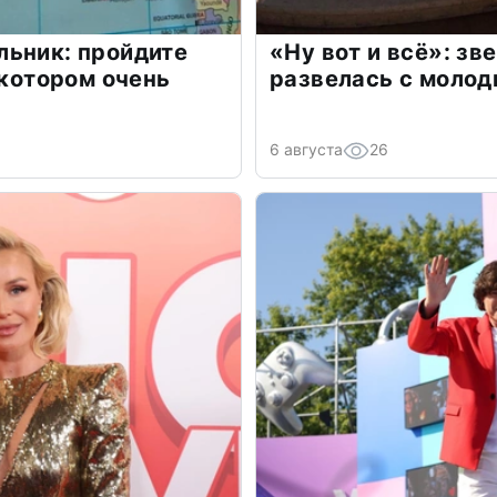
льник: пройдите
«Ну вот и всё»: з
 котором очень
развелась с моло
6 августа
26