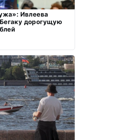
мужа»: Ивлеева
 Бегаку дорогущую
ублей