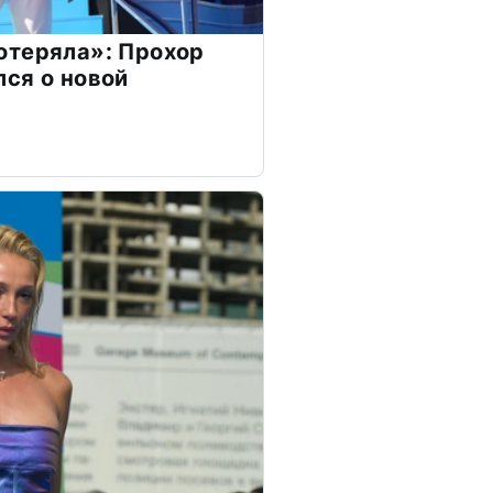
отеряла»: Прохор
ся о новой