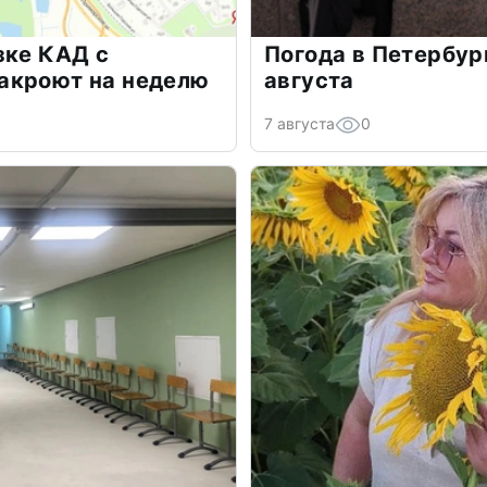
зке КАД с
Погода в Петербур
акроют на неделю
августа
7 августа
0