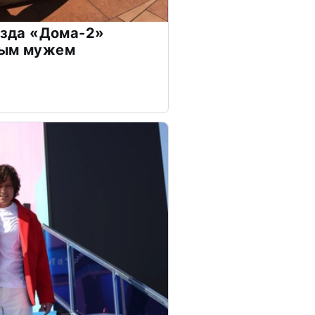
везда «Дома-2»
дым мужем