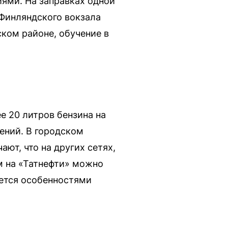
ями. На заправках одной
 Финляндского вокзала
ком районе, обучение в
е 20 литров бензина на
ений. В городском
ают, что на других сетях,
ом на «Татнефти» можно
яется особенностями