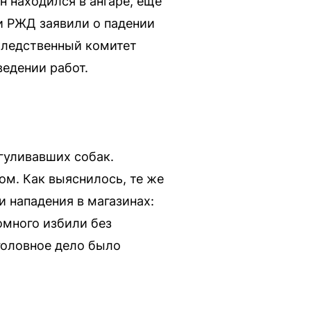
н находился в ангаре, еще
и РЖД заявили о падении
Следственный комитет
ведении работ.
гуливавших собак.
ом. Как выяснилось, те же
 нападения в магазинах:
омного избили без
Уголовное дело было