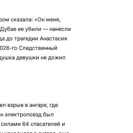
ром сказала: «Он меня,
в Дубае ее убили — нанесли
да до трагедии Анастасия
2026-го Следственный
едушка девушки не дожил
л взрыв в ангаре, где
ин электропоезд был
 силами 64 спасателей и