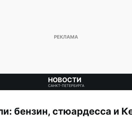
НОВОСТИ
САНКТ-ПЕТЕРБУРГА
и: бензин, стюардесса и К