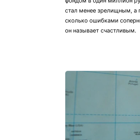
фондом в один миллион ру
стал менее зрелищным, а 
сколько ошибками соперни
он называет счастливым.