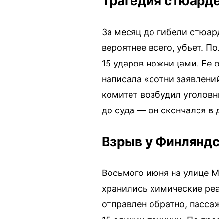
Трагедия стюард
За месяц до гибели стюард
вероятнее всего, убьет. П
15 ударов ножницами. Ее о
написала «сотни заявлени
комитет возбудил уголовн
до суда — он скончался в 
Взрыв у Финляндс
Восьмого июня на улице Ми
хранились химические реа
отправлен обратно, пасса