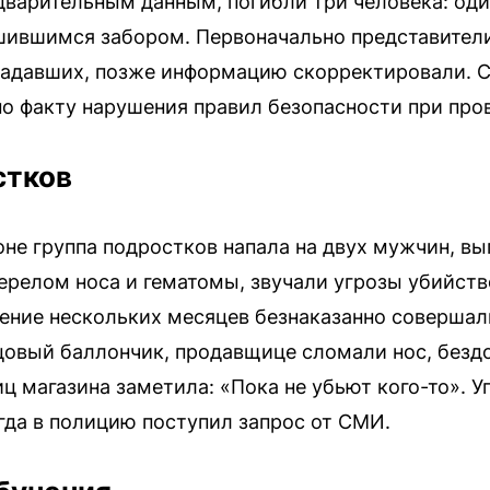
дварительным данным, погибли три человека: оди
шившимся забором. Первоначально представител
традавших, позже информацию скорректировали. 
по факту нарушения правил безопасности при про
стков
не группа подростков напала на двух мужчин, вы
релом носа и гематомы, звучали угрозы убийств
ение нескольких месяцев безнаказанно совершали
овый баллончик, продавщице сломали нос, безд
ц магазина заметила: «Пока не убьют кого-то». 
огда в полицию поступил запрос от СМИ.