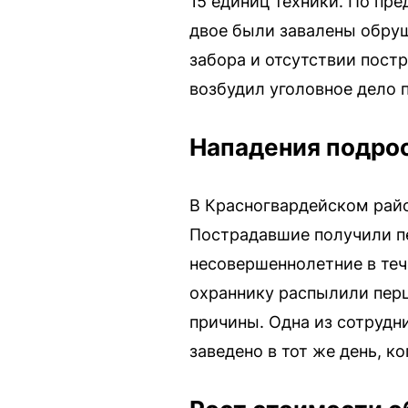
15 единиц техники. По пре
двое были завалены обру
забора и отсутствии пос
возбудил уголовное дело 
Нападения подро
В Красногвардейском райо
Пострадавшие получили пе
несовершеннолетние в теч
охраннику распылили перц
причины. Одна из сотрудни
заведено в тот же день, к