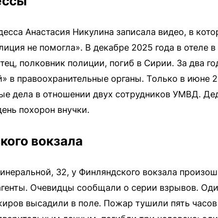
ессы
есса Анастасия Никулина записала видео, в кото
олиция не помогла». В декабре 2025 года в отеле 
тец, полковник полиции, погиб в Сирии. За два го
й» в правоохранительные органы. Только в июне 
ые дела в отношении двух сотрудников УМВД. Д
день похорон внучки.
кого вокзала
неральной, 32, у Финляндского вокзала произоше
генты. Очевидцы сообщали о серии взрывов. Од
жиров высадили в поле. Пожар тушили пять часов