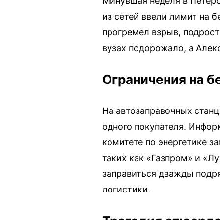
Минувшая неделя в Петер
из сетей ввели лимит на б
прогремел взрыв, подрост
вузах подорожало, а Алек
Ограничения на б
На автозаправочных станц
одного покупателя. Инфор
комитете по энергетике за
таких как «Газпром» и «Лу
заправиться дважды подря
логистики.