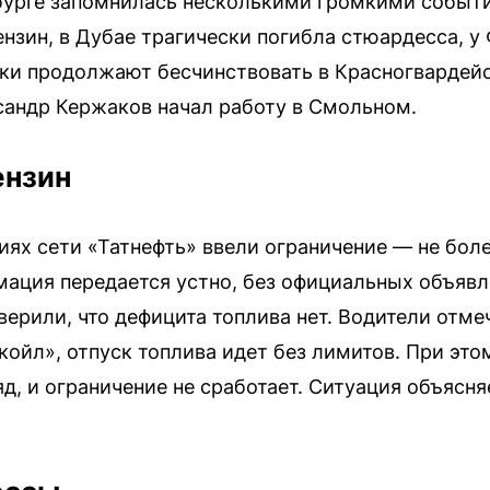
бурге запомнилась несколькими громкими событи
ензин, в Дубае трагически погибла стюардесса, у
ки продолжают бесчинствовать в Красногвардейс
сандр Кержаков начал работу в Смольном.
ензин
иях сети «Татнефть» ввели ограничение — не боле
мация передается устно, без официальных объявл
верили, что дефицита топлива нет. Водители отмеч
койл», отпуск топлива идет без лимитов. При эт
д, и ограничение не сработает. Ситуация объясн