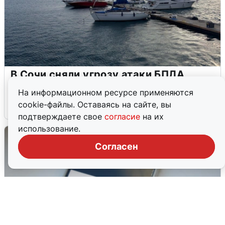
В Сочи сняли угрозу атаки БПЛА,
аэропорт закрыт
На информационном ресурсе применяются
cookie-файлы. Оставаясь на сайте, вы
6 августа
0
подтверждаете свое
согласие
на их
использование.
Согласен