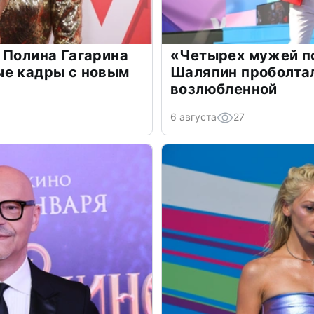
 Полина Гагарина
«Четырех мужей п
ые кадры с новым
Шаляпин проболтал
возлюбленной
6 августа
27