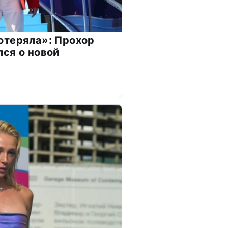
отеряла»: Прохор
ся о новой