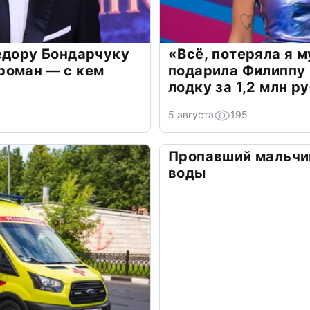
едору Бондарчуку
«Всё, потеряла я 
роман — с кем
подарила Филиппу
лодку за 1,2 млн р
5 августа
195
Пропавший мальчи
воды