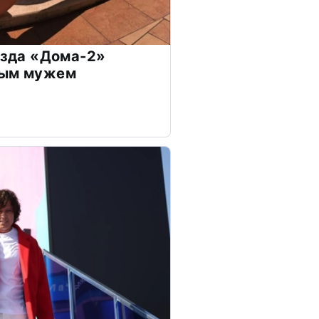
везда «Дома-2»
дым мужем