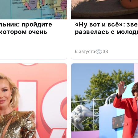
льник: пройдите
«Ну вот и всё»: з
 котором очень
развелась с моло
6 августа
38