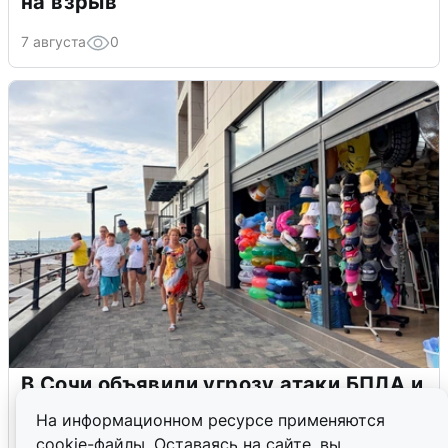
на взрыв
7 августа
0
В Сочи объявили угрозу атаки БПЛА и
закрыли пляжи
На информационном ресурсе применяются
cookie-файлы. Оставаясь на сайте, вы
6 августа
0