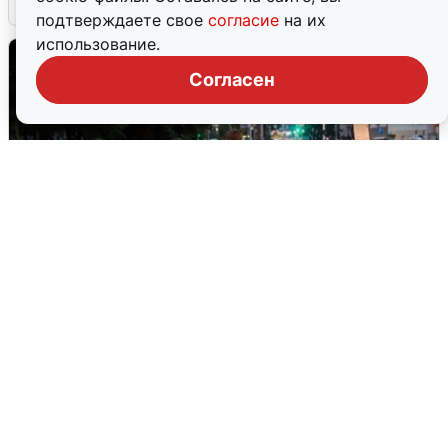
подтверждаете свое
согласие
на их
использование.
Согласен
Опубликована карта отключений
воды в Воронеже
6 августа
0