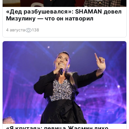
«Дед разбушевался»: SHAMAN довел
Мизулину — что он натворил
4 августа
138
«Я крутая»: певица Жасмин лихо