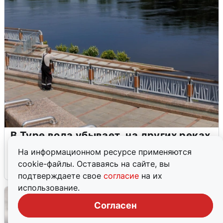
В Туре вода убывает, на других реках
области прибывает
На информационном ресурсе применяются
cookie-файлы. Оставаясь на сайте, вы
4 августа
0
подтверждаете свое
согласие
на их
использование.
Согласен