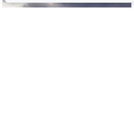
Над ХМАО впервые сбили
беспилотники
3 августа
0