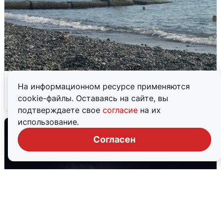
Сирены в Сочи: новая угроза БПЛА
На информационном ресурсе применяются
cookie-файлы. Оставаясь на сайте, вы
6 августа
0
подтверждаете свое
согласие
на их
использование.
Согласен