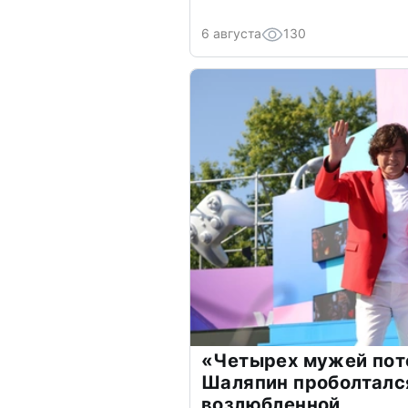
6 августа
130
«Четырех мужей пот
Шаляпин проболтался
возлюбленной