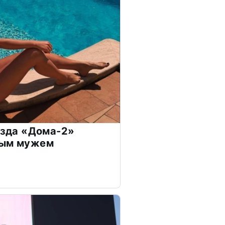
везда «Дома-2»
дым мужем