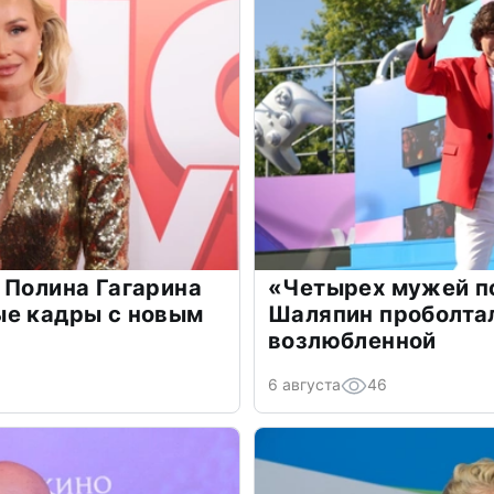
 Полина Гагарина
«Четырех мужей п
ые кадры с новым
Шаляпин проболтал
возлюбленной
6 августа
46