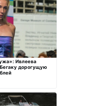
мужа»: Ивлеева
 Бегаку дорогущую
ублей