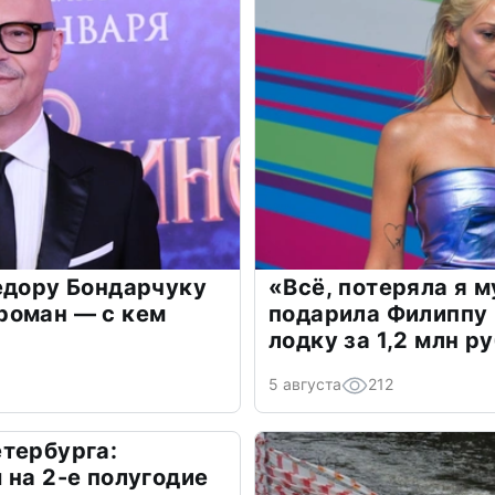
едору Бондарчуку
«Всё, потеряла я 
роман — с кем
подарила Филиппу
лодку за 1,2 млн р
5 августа
212
тербурга:
 на 2-е полугодие