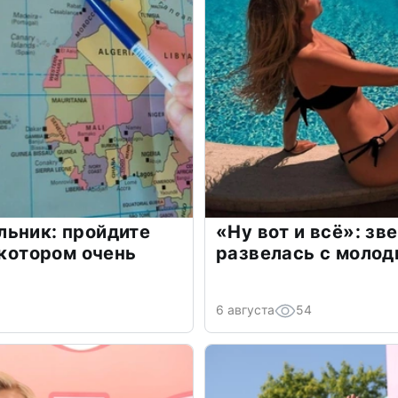
льник: пройдите
«Ну вот и всё»: з
 котором очень
развелась с моло
6 августа
54