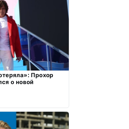
отеряла»: Прохор
ся о новой