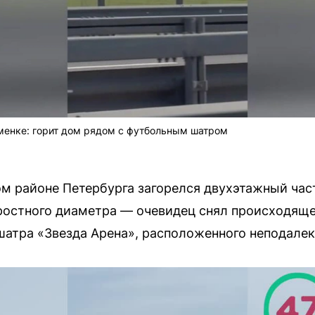
менке: горит дом рядом с футбольным шатром
м районе Петербурга загорелся двухэтажный ча
ростного диаметра — очевидец снял происходящее
шатра «Звезда Арена», расположенного неподалек