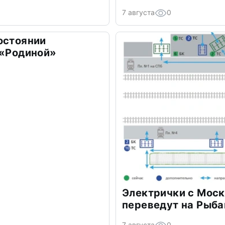
7 августа
0
остоянии
 «Родиной»
Электрички с Моск
переведут на Рыб
7 августа
0