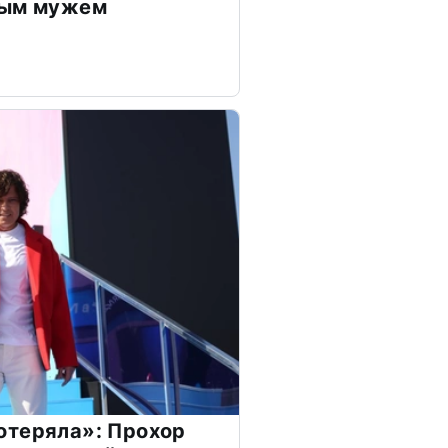
дым мужем
отеряла»: Прохор