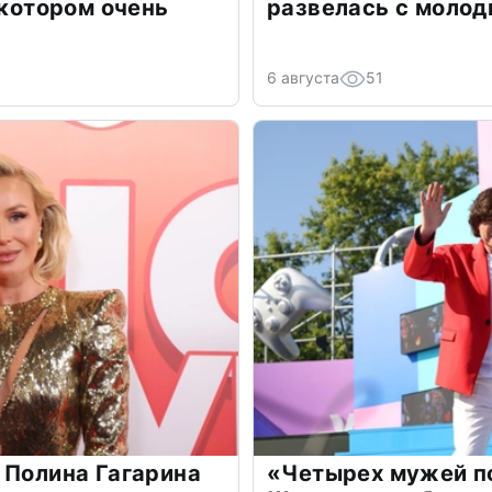
 котором очень
развелась с моло
6 августа
51
 Полина Гагарина
«Четырех мужей п