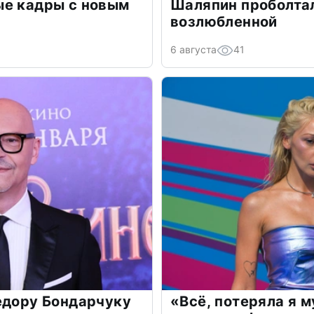
ые кадры с новым
Шаляпин проболтал
возлюбленной
6 августа
41
едору Бондарчуку
«Всё, потеряла я 