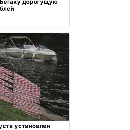
 Бегаку дорогущую
ублей
густа установлен