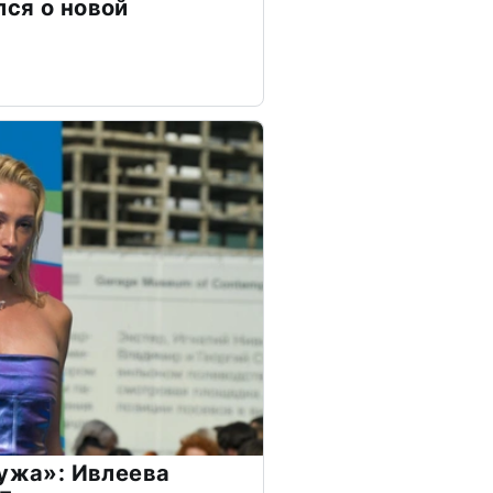
ся о новой
мужа»: Ивлеева