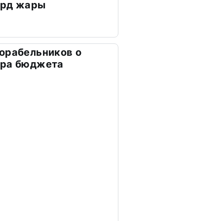
орд жары
орабельников о
тра бюджета