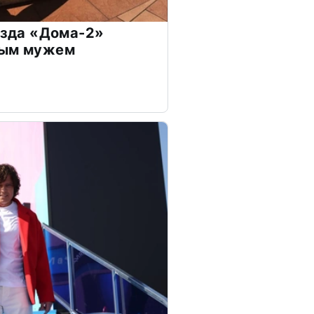
везда «Дома-2»
дым мужем