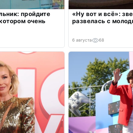
льник: пройдите
«Ну вот и всё»: з
 котором очень
развелась с моло
6 августа
68