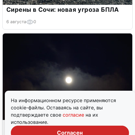
Сирены в Сочи: новая угроза БПЛА
6 августа
0
На информационном ресурсе применяются
cookie-файлы. Оставаясь на сайте, вы
подтверждаете свое
согласие
на их
использование.
Взрывы в Воронеже после сигнала
тревоги
Согласен