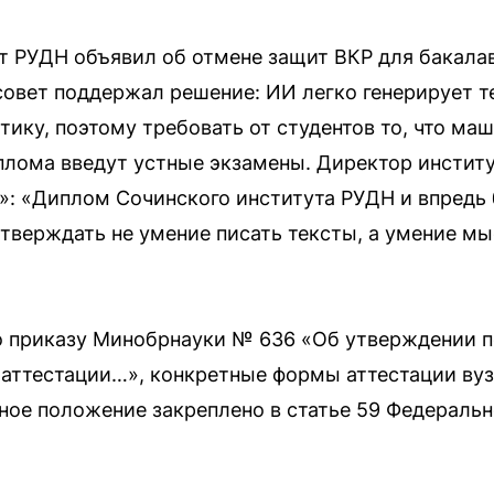
т РУДН объявил об отмене защит ВКР для бакал
совет поддержал решение: ИИ легко генерирует те
ику, поэтому требовать от студентов то, что ма
лома введут устные экзамены. Директор институ
»: «Диплом Сочинского института РУДН и впредь 
дтверждать не умение писать тексты, а умение мы
о приказу Минобрнауки № 636 «Об утверждении 
 аттестации…», конкретные формы аттестации ву
ное положение закреплено в статье 59 Федеральн