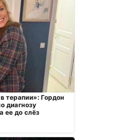
 в терапии»: Гордон
о диагнозу
а ее до слёз