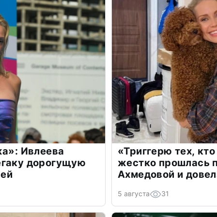
жа»: Ивлеева
«Триггерю тех, кто
егаку дорогущую
жестко прошлась п
лей
Ахмедовой и довел
5 августа
31