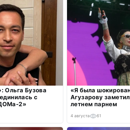
: Ольга Бузова
«Я была шокирова
оединилась с
Агузарову заметил
«ДОМа-2»
летнем парнем
4 августа
61