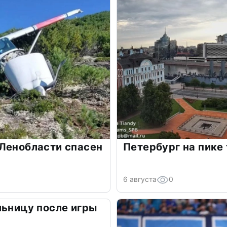
Ленобласти спасен
Петербург на пике
6 августа
0
льницу после игры