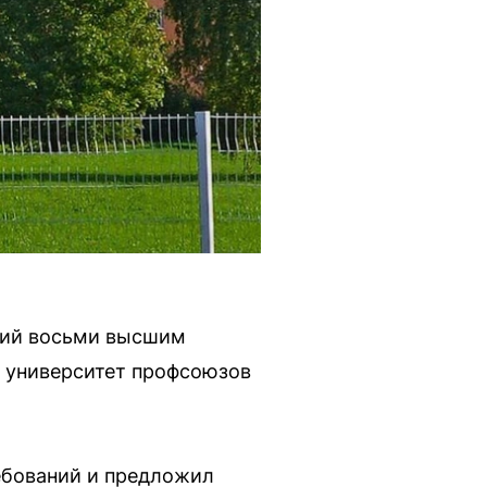
ний восьми высшим
й университет профсоюзов
ебований и предложил