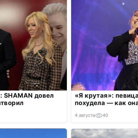
: SHAMAN довел
«Я крутая»: певиц
атворил
похудела — как он
4 августа
40