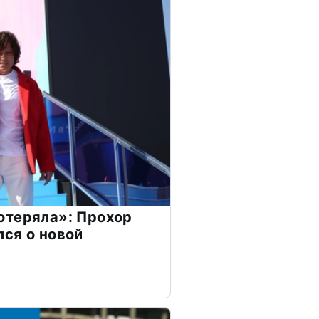
отеряла»: Прохор
ся о новой