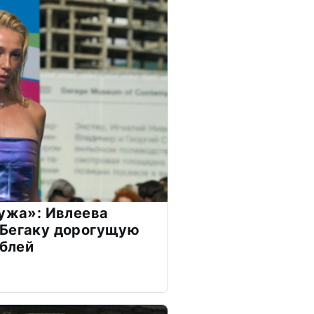
мужа»: Ивлеева
 Бегаку дорогущую
ублей