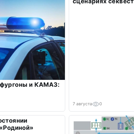
сценариях секвес
 фургоны и КАМАЗ:
7 августа
0
остоянии
 «Родиной»