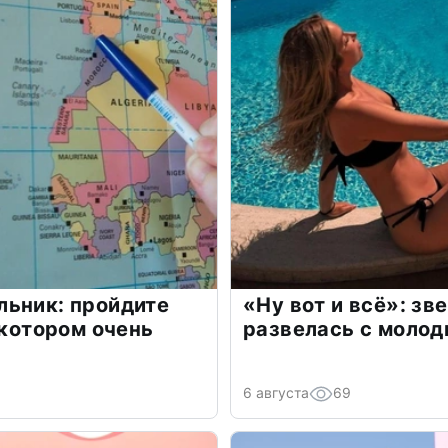
льник: пройдите
«Ну вот и всё»: з
 котором очень
развелась с моло
6 августа
69