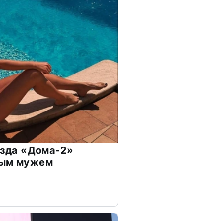
везда «Дома-2»
дым мужем