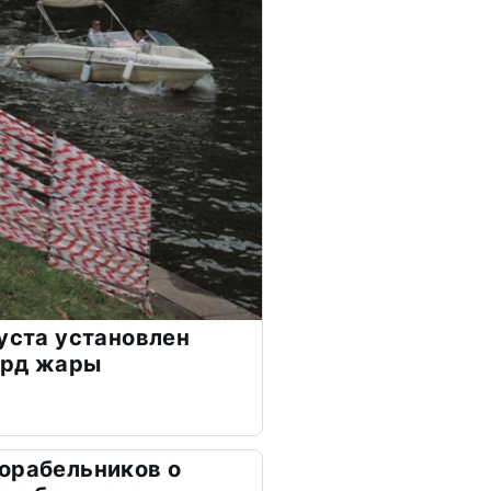
густа установлен
орд жары
орабельников о