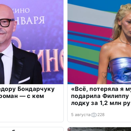
едору Бондарчуку
«Всё, потеряла я 
роман — с кем
подарила Филиппу
лодку за 1,2 млн р
5 августа
228