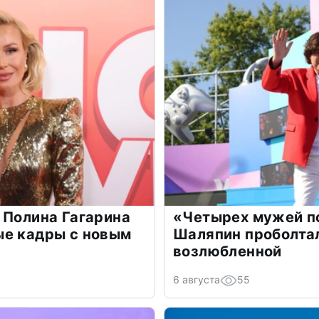
 Полина Гагарина
«Четырех мужей п
ые кадры с новым
Шаляпин проболтал
возлюбленной
6 августа
55