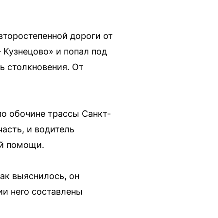
второстепенной дороги от
 Кузнецово» и попал под
ть столкновения. От
о обочине трассы Санкт-
асть, и водитель
ой помощи.
ак выяснилось, он
ии него составлены