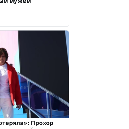
дым мужем
отеряла»: Прохор