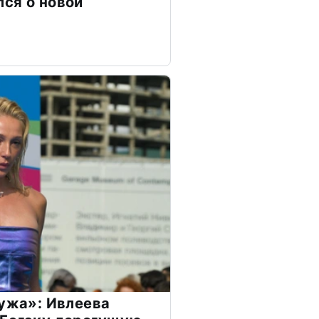
ся о новой
мужа»: Ивлеева