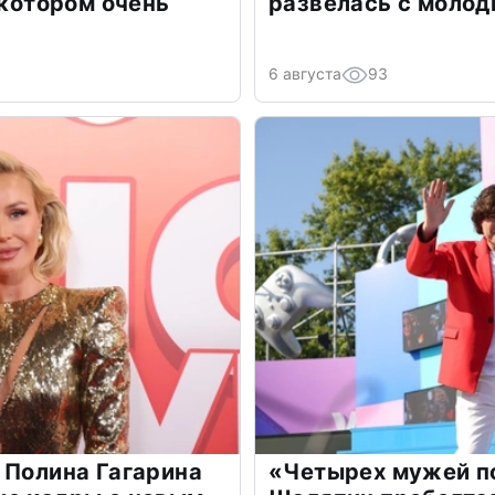
 котором очень
развелась с моло
6 августа
93
 Полина Гагарина
«Четырех мужей п