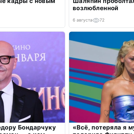
ые кадры с новым
Шаляпин проболтал
возлюбленной
6 августа
72
едору Бондарчуку
«Всё, потеряла я 