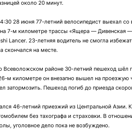
азницей около 20 минут.
4:30 28 июня 77-летний велосипедист выехал со 
на 7-м километре трассы «Ящера — Дивенская —
shi Lancer. 23-летняя водитель не смогла избежа
 скончался на месте.
о Всеволожском районе 30-летний пешеход шёл п
26-м километре он внезапно вышел на проезжую ч
ел затормозить. Пешеход погиб до приезда скор
ался 46-летний приезжий из Центральной Азии. К
омобилем без тахографа и страховки. В отношен
лы, уголовное дело пока не возбуждено.